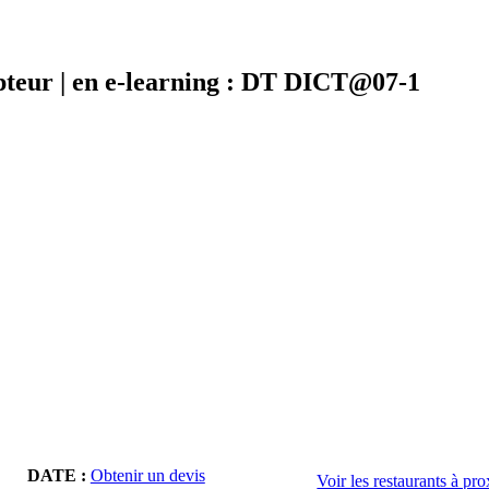
pteur | en e-learning : DT DICT@07-1
DATE :
Obtenir un devis
Voir les restaurants à pr