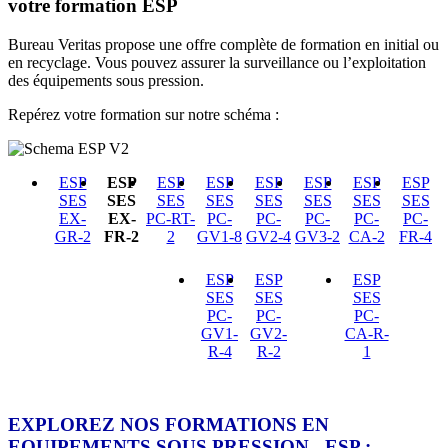
votre formation ESP
Bureau Veritas propose une offre complète de formation en initial ou
en recyclage. Vous pouvez assurer la surveillance ou l’exploitation
des équipements sous pression.
Repérez votre formation sur notre schéma :
ESP
ESP
ESP
ESP
ESP
ESP
ESP
ESP
SES
SES
SES
SES
SES
SES
SES
SES
EX-
EX-
PC-RT-
PC-
PC-
PC-
PC-
PC-
GR-2
FR-2
2
GV1-8
GV2-4
GV3-2
CA-2
FR-4
ESP
ESP
ESP
SES
SES
SES
PC-
PC-
PC-
GV1-
GV2-
CA-R-
R-4
R-2
1
EXPLOREZ NOS FORMATIONS EN
EQUIPEMENTS SOUS PRESSION - ESP :