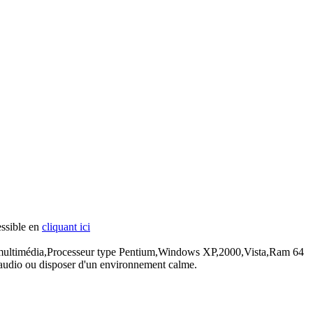
essible en
cliquant ici
teur multimédia,Processeur type Pentium,Windows XP,2000,Vista,Ram 64
 audio ou disposer d'un environnement calme.