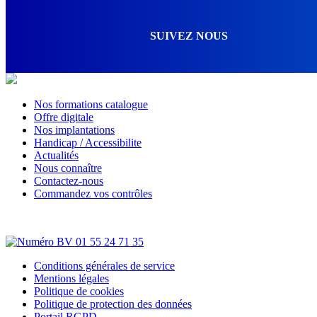
SUIVEZ NOUS
Nos formations catalogue
Offre digitale
Nos implantations
Handicap / Accessibilite
Actualités
Nous connaître
Contactez-nous
Commandez vos contrôles
Conditions générales de service
Mentions légales
Politique de cookies
Politique de protection des données
Portail RGPD