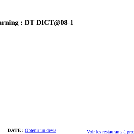
learning : DT DICT@08-1
DATE :
Obtenir un devis
Voir les restaurants à pr