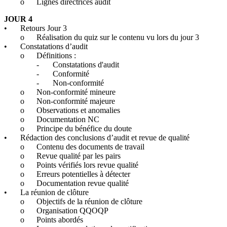
o
Lignes directrices audit
JOUR 4
•
Retours Jour 3
o
Réalisation du quiz sur le contenu vu lors du jour 3
•
Constatations d’audit
o
Définitions :
-
Constatations d'audit
-
Conformité
-
Non-conformité
o
Non-conformité mineure
o
Non-conformité majeure
o
Observations et anomalies
o
Documentation NC
o
Principe du bénéfice du doute
•
Rédaction des conclusions d’audit et revue de qualité
o
Contenu des documents de travail
o
Revue qualité par les pairs
o
Points vérifiés lors revue qualité
o
Erreurs potentielles à détecter
o
Documentation revue qualité
•
La réunion de clôture
o
Objectifs de la réunion de clôture
o
Organisation QQOQP
o
Points abordés