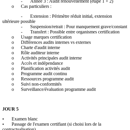
-
Année 3 : Audit renouvellement (étape 1 + 2)
o
Cas particuliers :
-
Extension : Périmètre réduit initial, extension
ultérieure possible
-
Suspension/retrait : Pour manquement grave/constant
-
Transfert : Possible entre organismes certification
o
Usage marques certification
o
Différences audits internes vs externes
o
Charte d'audit interne
o
Rôle auditeur interne
o
Activités principales audit interne
o
Accès et indépendance
o
Planification activités audit
o
Programme audit continu
o
Ressources programme audit
o
Suivi non-conformités
o
Surveillance/évaluation programme audit
JOUR 5
•
Examen blanc
•
Passage de l'examen certifiant (si choisi lors de la
contractualisation)