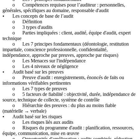
o
Compétences requises pour l’auditeur : personnelles,
générales, spécifiques au domaine, responsable d'audit
•
Les concepts de base de l’audit
o
Définition
o
3 types d'audits
o
Parties impliquées : client, audité, équipe d'audit, expert
technique
o
Les 7 principes fondamentaux (déontologie, restitution
impartiale, conscience professionnelle, confidentialité,
indépendance, approche par preuves, approche par risques)
o
Les Menaces sur l'indépendance
o
Les 4 niveaux de négligence
•
Audit basé sur les preuves
o
Preuve d'audit : enregistrements, énoncés de faits ou
informations vérifiables pertinentes
o
Les 7 types de preuves
o
5 facteurs de fiabilité : objectivité, durée, indépendance de
source, technique de collecte, système de contrôle
o
Hiérarchie des preuves : du plus au moins fiable
(matérielle → verbale)
•
Audit basé sur les risques
o
Les risques liés aux audits
o
Risques du programme d'audit : planification, ressources,
équipe, communication, mise en œuvre
o
Opportunités d'amélioration : audits combinés, réduction