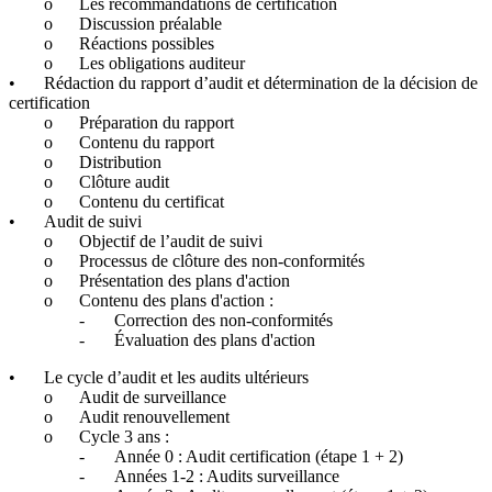
o
Les recommandations de certification
o
Discussion préalable
o
Réactions possibles
o
Les obligations auditeur
•
Rédaction du rapport d’audit et détermination de la décision de
certification
o
Préparation du rapport
o
Contenu du rapport
o
Distribution
o
Clôture audit
o
Contenu du certificat
•
Audit de suivi
o
Objectif de l’audit de suivi
o
Processus de clôture des non-conformités
o
Présentation des plans d'action
o
Contenu des plans d'action :
-
Correction des non-conformités
-
Évaluation des plans d'action
•
Le cycle d’audit et les audits ultérieurs
o
Audit de surveillance
o
Audit renouvellement
o
Cycle 3 ans :
-
Année 0 : Audit certification (étape 1 + 2)
-
Années 1-2 : Audits surveillance