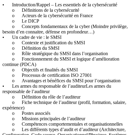
•
Introduction/Rappel – Les essentiels de la cybersécurité
o
Définitions de la cybersécurité
o
Acteurs de la cybersécurité en France
o
Le DICP
o
Concepts fondamentaux de la cyber (Moindre privilège,
besoin d’en connaitre, défense en profondeur…)
•
Un cadre de vie : le SMSI
o
Contexte et justification du SMSI
o
Définition du SMSI
o
Rôle stratégique du SMSI dans l’organisation
o
Fonctionnement du SMSI et logique d’amélioration
continue (PDCA)
o
Objectifs et finalités du SMSI
o
Processus de certification ISO 27001
o
Avantages et bénéfices du SMSI pour l’organisation
•
Les armes du responsable de l’auditeurLes armes du
responsable de l’auditeur
o
Définition du rôle de l’auditeur
o
Fiche technique de l’auditeur (profil, formation, salaire,
expérience)
o
Postes associés
o
Missions principales de l’auditeur
o
Compétences comportementales et organisationnelles
o
Les différents types d’audit et d’auditeur (Architecture,
Configuration, Code source, Organisationnel/Physique, Systèmes