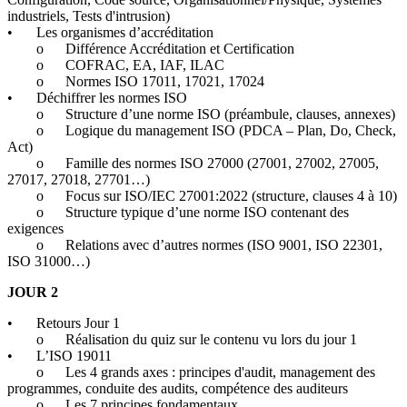
industriels, Tests d'intrusion)
•
Les organismes d’accréditation
o
Différence Accréditation et Certification
o
COFRAC, EA, IAF, ILAC
o
Normes ISO 17011, 17021, 17024
•
Déchiffrer les normes ISO
o
Structure d’une norme ISO (préambule, clauses, annexes)
o
Logique du management ISO (PDCA – Plan, Do, Check,
Act)
o
Famille des normes ISO 27000 (27001, 27002, 27005,
27017, 27018, 27701…)
o
Focus sur ISO/IEC 27001:2022 (structure, clauses 4 à 10)
o
Structure typique d’une norme ISO contenant des
exigences
o
Relations avec d’autres normes (ISO 9001, ISO 22301,
ISO 31000…)
JOUR 2
•
Retours Jour 1
o
Réalisation du quiz sur le contenu vu lors du jour 1
•
L’ISO 19011
o
Les 4 grands axes : principes d'audit, management des
programmes, conduite des audits, compétence des auditeurs
o
Les 7 principes fondamentaux