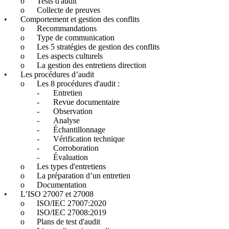
o
Tests d'audit
o
Collecte de preuves
•
Comportement et gestion des conflits
o
Recommandations
o
Type de communication
o
Les 5 stratégies de gestion des conflits
o
Les aspects culturels
o
La gestion des entretiens direction
•
Les procédures d’audit
o
Les 8 procédures d'audit :
-
Entretien
-
Revue documentaire
-
Observation
-
Analyse
-
Échantillonnage
-
Vérification technique
-
Corroboration
-
Évaluation
o
Les types d'entretiens
o
La préparation d’un entretien
o
Documentation
•
L’ISO 27007 et 27008
o
ISO/IEC 27007:2020
o
ISO/IEC 27008:2019
o
Plans de test d'audit