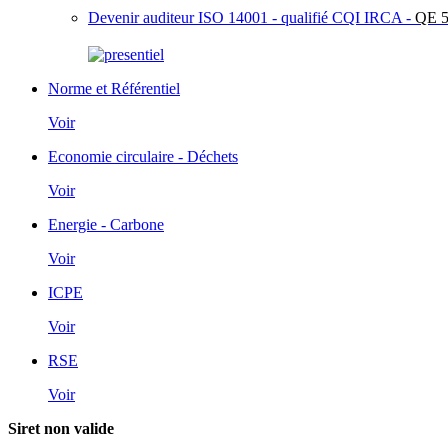
Devenir auditeur ISO 14001 - qualifié CQI IRCA -
QE 5
Norme et Référentiel
Voir
Economie circulaire - Déchets
Voir
Energie - Carbone
Voir
ICPE
Voir
RSE
Voir
Siret non valide