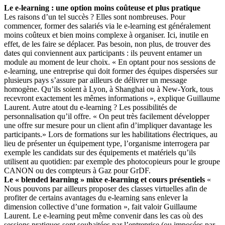
Le e-learning : une option moins coûteuse et plus pratique
Les raisons d’un tel succès ? Elles sont nombreuses. Pour
commencer, former des salariés via le e-learning est généralement
moins coûteux et bien moins complexe à organiser. Ici, inutile en
effet, de les faire se déplacer. Pas besoin, non plus, de trouver des
dates qui conviennent aux participants : ils peuvent entamer un
module au moment de leur choix. « En optant pour nos sessions de
e-learning, une entreprise qui doit former des équipes dispersées sur
plusieurs pays s’assure par ailleurs de délivrer un message
homogène. Qu’ils soient à Lyon, à Shanghai ou à New-York, tous
recevront exactement les mêmes informations », explique Guillaume
Laurent. Autre atout du e-learning ? Les possibilités de
personnalisation qu’il offre. « On peut très facilement développer
une offre sur mesure pour un client afin d’impliquer davantage les
participants.» Lors de formations sur les habilitations électriques, au
lieu de présenter un équipement type, l’organisme interrogera par
exemple les candidats sur des équipements et matériels qu’ils
utilisent au quotidien: par exemple des photocopieurs pour le groupe
CANON ou des compteurs à Gaz pour GrDF.
Le « blended learning » mixe e-learning et cours présentiels
«
Nous pouvons par ailleurs proposer des classes virtuelles afin de
profiter de certains avantages du e-learning sans enlever la
dimension collective d’une formation », fait valoir Guillaume
Laurent. Le e-learning peut même convenir dans les cas où des
sessions pratiques sont souhaitées par l’entreprise (ou imposées par