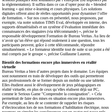
la réglementation). Il suffira dans ce cas d’opter pour du « blended
learning » qui mixe e-learning et cours physiques. Les solutions
digitales offrent ainsi de réelles opportunités pour dynamiser l’offre
de formation. « Sur nos cours en présentiel, nous proposons, par
exemple, via notre solution TIMS Eval, développée en interne, des
supports dématérialisés et un système d’évaluation immédiate des
connaissances des stagiaires (via télécommande) », précise le
responsable développement Formation de Bureau Veritas. Au lieu de
n’avoir qu’un élève qui répond oralement à une question, tous les
participants peuvent, grâce à cette télécommande, répondre
simultanément. « Le formateur identifie tout de suite si un point a été
mal compris par le groupe », précise Guillaume Laurent.
Bientôt des formations encore plus immersives en réalité
virtuelle
Bureau Veritas a bien d’autres projets dans le domaine. Les équipes
sont notamment en train de développer des outils qui permettront
aux professionnels de se former depuis un mobile ou une tablette.
Elles étudient aussi le développement de jeux pédagogiques en
réalité virtuelle, en plus de ceux qu’elles réalisent déjà sur PC,
comme le Serious Game "Comprendre la consignation". « Cela
permettrait de faire des mises en situation encore plus immersives.
Par exemple, au lieu de se contenter de rappeler les risques
d’électrocution lors de nos formations d’habilitation électrique, nous
pourrons en simuler les conséquences sur un avatar qui passe près