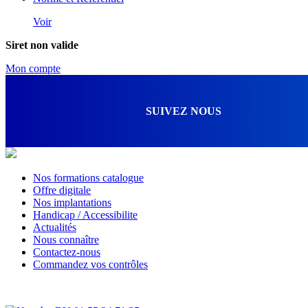
Voir
Siret non valide
Mon compte
SUIVEZ NOUS
Nos formations catalogue
Offre digitale
Nos implantations
Handicap / Accessibilite
Actualités
Nous connaître
Contactez-nous
Commandez vos contrôles