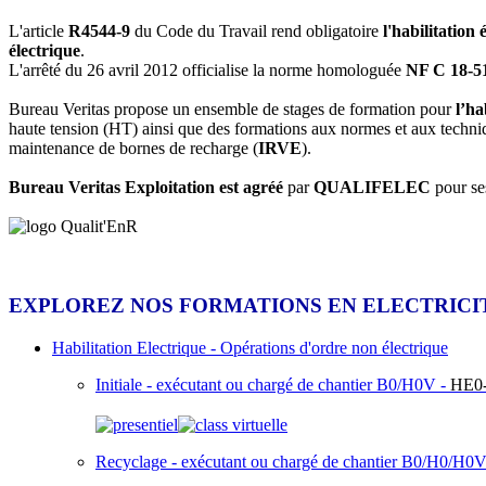
L'article
R4544-9
du Code du Travail rend obligatoire
l'habilitation
électrique
.
L'arrêté du 26 avril 2012 officialise la norme homologuée
NF C 18-5
Bureau Veritas propose un ensemble de stages de formation pour
l’ha
haute tension (HT) ainsi que des formations aux normes et aux techni
maintenance de bornes de recharge (
IRVE
).
Bureau Veritas Exploitation est agréé
par
QUALIFELEC
pour se
EXPLOREZ NOS FORMATIONS EN ELECTRICIT
Habilitation Electrique - Opérations d'ordre non électrique
Initiale - exécutant ou chargé de chantier B0/H0V -
HE0
Recyclage - exécutant ou chargé de chantier B0/H0/H0