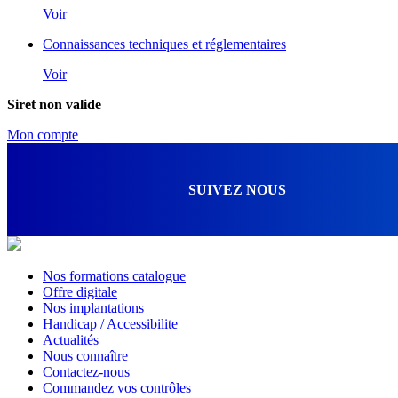
Voir
Connaissances techniques et réglementaires
Voir
Siret non valide
Mon compte
SUIVEZ NOUS
Nos formations catalogue
Offre digitale
Nos implantations
Handicap / Accessibilite
Actualités
Nous connaître
Contactez-nous
Commandez vos contrôles