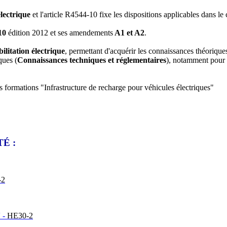
 électrique
et l'article R4544-10 fixe les dispositions applicables dans l
10
édition 2012 et ses amendements
A1 et A2
.
bilitation électrique
, permettant d'acquérir les connaissances théoriques
ques (
Connaissances techniques et réglementaires
), notamment pour le
s formations "Infrastructure de recharge pour véhicules électriques"
É :
-2
V -
HE30-2