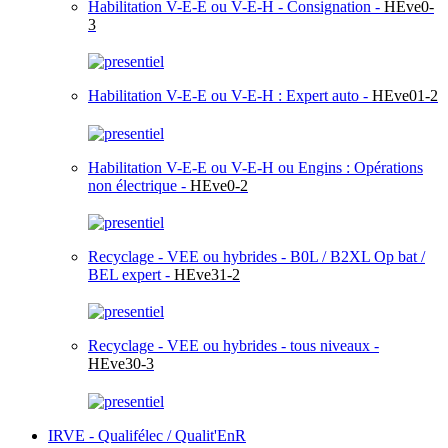
Habilitation V-E-E ou V-E-H - Consignation -
HEve0-
3
Habilitation V-E-E ou V-E-H : Expert auto -
HEve01-2
Habilitation V-E-E ou V-E-H ou Engins : Opérations
non électrique -
HEve0-2
Recyclage - VEE ou hybrides - B0L / B2XL Op bat /
BEL expert -
HEve31-2
Recyclage - VEE ou hybrides - tous niveaux -
HEve30-3
IRVE - Qualifélec / Qualit'EnR